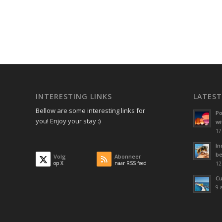
INTERESTING LINKS
LATES
Bellow are some interesting links for
Po
you! Enjoy your stay :)
wi
17
In
be
Volg
Abonneer
op X
naar RSS feed
12
Cu
9 