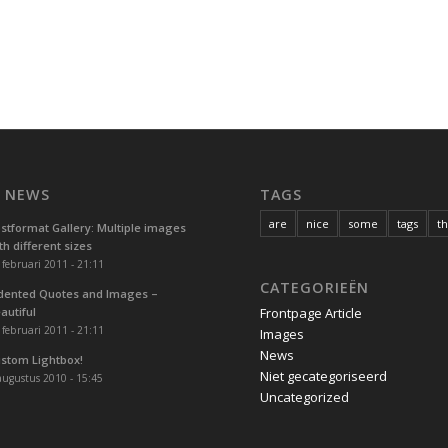
T NEWS
TAGS
are
nice
some
tags
t
stformat Gallery: Multiple images
th different sizes
 februari 2011 - 21:11
CATEGORIEËN
dented Quotes and Images –
autiful
Frontpage Article
 februari 2011 - 21:11
Images
News
stom Lightbox!
Niet gecategoriseerd
augustus 2010 - 15:45
Uncategorized