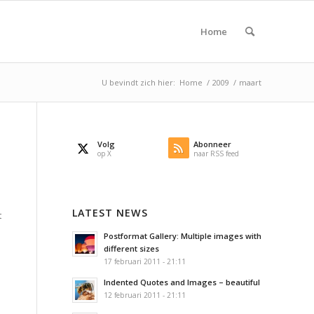
Home
U bevindt zich hier:
Home
/
2009
/
maart
Volg
Abonneer
op X
naar RSS feed
LATEST NEWS
t
Postformat Gallery: Multiple images with
different sizes
17 februari 2011 - 21:11
Indented Quotes and Images – beautiful
12 februari 2011 - 21:11