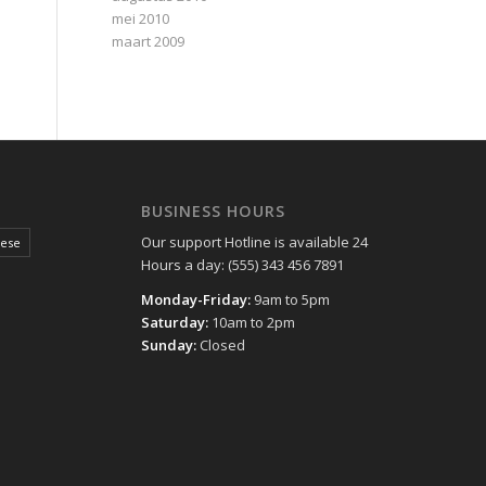
mei 2010
maart 2009
BUSINESS HOURS
Our support Hotline is available 24
hese
Hours a day: (555) 343 456 7891
Monday-Friday:
9am to 5pm
Saturday:
10am to 2pm
Sunday:
Closed