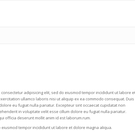
 consectetur adipisicing elit, sed do eiusmod tempor incididunt ut labore e
xercitation ullamco laboris nisi ut aliquip ex ea commodo consequat. Duis
 dolore eu fugiat nulla pariatur. Excepteur sint occaecat cupidatat non
aehenderit in voluptate velit esse cillum dolore eu fugiat nulla pariatur.
ui officia deserunt mollit anim id est laborum.rum.
do eiusmod tempor incididunt ut labore et dolore magna aliqua.