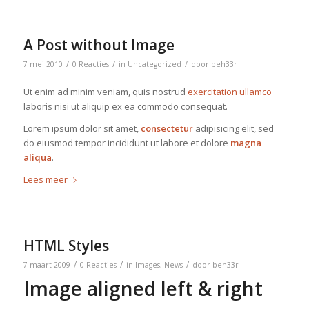
A Post without Image
/
/
/
7 mei 2010
0 Reacties
in
Uncategorized
door
beh33r
Ut enim ad minim veniam, quis nostrud
exercitation ullamco
laboris nisi ut aliquip ex ea commodo consequat.
Lorem ipsum dolor sit amet,
consectetur
adipisicing elit, sed
do eiusmod tempor incididunt ut labore et dolore
magna
aliqua
.
Lees meer
HTML Styles
/
/
/
7 maart 2009
0 Reacties
in
Images
,
News
door
beh33r
Image aligned left & right