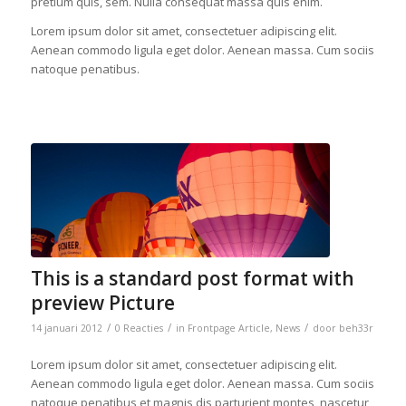
pretium quis, sem. Nulla consequat massa quis enim.
Lorem ipsum dolor sit amet, consectetuer adipiscing elit.
Aenean commodo ligula eget dolor. Aenean massa. Cum sociis
natoque penatibus.
This is a standard post format with
preview Picture
/
/
/
14 januari 2012
0 Reacties
in
Frontpage Article
,
News
door
beh33r
Lorem ipsum dolor sit amet, consectetuer adipiscing elit.
Aenean commodo ligula eget dolor. Aenean massa. Cum sociis
natoque penatibus et magnis dis parturient montes, nascetur