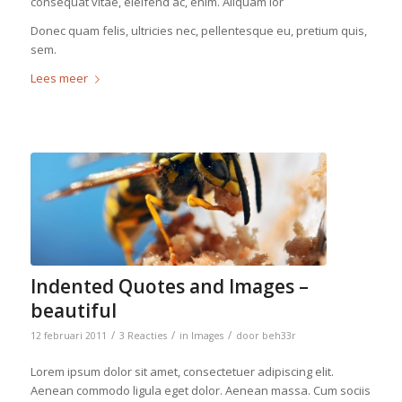
consequat vitae, eleifend ac, enim. Aliquam lor
Donec quam felis, ultricies nec, pellentesque eu, pretium quis,
sem.
Lees meer
Indented Quotes and Images –
beautiful
/
/
/
12 februari 2011
3 Reacties
in
Images
door
beh33r
Lorem ipsum dolor sit amet, consectetuer adipiscing elit.
Aenean commodo ligula eget dolor. Aenean massa. Cum sociis