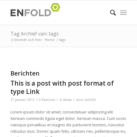
Tag Archief van: tags
U bevindt zich hier:
Home
/
tags
Berichten
This is a post with post format of
type Link
/
/
/
17 januari 2012
0 Reacties
in
News
door
beh33r
Lorem ipsum dolor sit amet, consectetuer adipiscing elit.
Aenean commodo ligula eget dolor. Aenean massa. Cum sociis
natoque penatibus et magnis dis parturient montes, nascetur
ridiculus mus. Donec quam felis, ultricies nec, pellentesque eu,