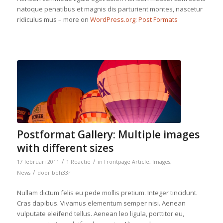
natoque penatibus et magnis dis parturient montes, nascetur
ridiculus mus – more on
WordPress.org: Post Formats
Postformat Gallery: Multiple images
with different sizes
/
/
17 februari 2011
1 Reactie
in
Frontpage Article
,
Images
,
/
News
door
beh33r
Nullam dictum felis eu pede mollis pretium. Integer tincidunt.
Cras dapibus. Vivamus elementum semper nisi. Aenean
vulputate eleifend tellus. Aenean leo ligula, porttitor eu,