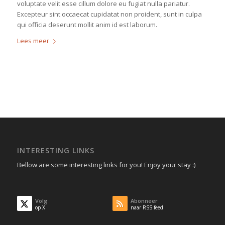
voluptate velit esse cillum dolore eu fugiat nulla pariatur.
Excepteur sint occaecat cupidatat non proident, sunt in culpa
qui officia deserunt mollit anim id est laborum.
Lees meer
INTERESTING LINKS
Bellow are some interesting links for you! Enjoy your stay :)
Volg
Abonneer
op X
naar RSS feed