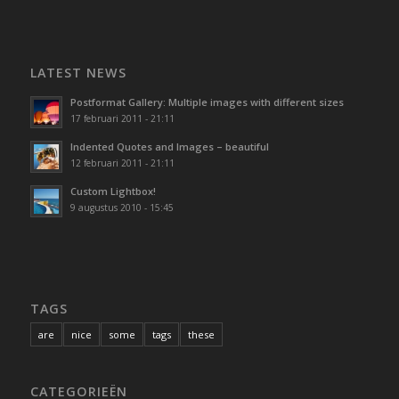
LATEST NEWS
Postformat Gallery: Multiple images with different sizes
17 februari 2011 - 21:11
Indented Quotes and Images – beautiful
12 februari 2011 - 21:11
Custom Lightbox!
9 augustus 2010 - 15:45
TAGS
are
nice
some
tags
these
CATEGORIEËN