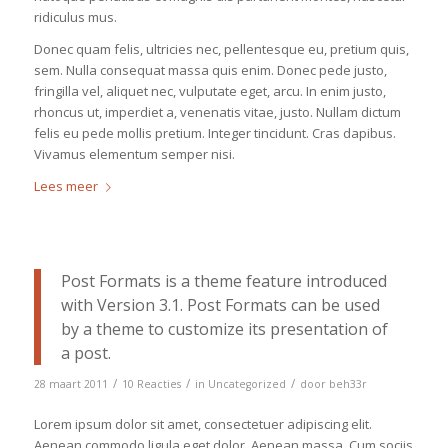
ridiculus mus.
Donec quam felis, ultricies nec, pellentesque eu, pretium quis,
sem. Nulla consequat massa quis enim. Donec pede justo,
fringilla vel, aliquet nec, vulputate eget, arcu. In enim justo,
rhoncus ut, imperdiet a, venenatis vitae, justo. Nullam dictum
felis eu pede mollis pretium. Integer tincidunt. Cras dapibus.
Vivamus elementum semper nisi.
Lees meer
Post Formats is a theme feature introduced
with Version 3.1. Post Formats can be used
by a theme to customize its presentation of
a post.
/
/
/
28 maart 2011
10 Reacties
in
Uncategorized
door
beh33r
Lorem ipsum dolor sit amet, consectetuer adipiscing elit.
Aenean commodo ligula eget dolor. Aenean massa. Cum sociis