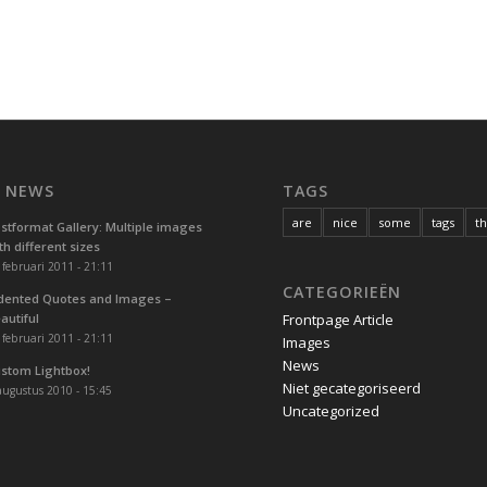
T NEWS
TAGS
are
nice
some
tags
t
stformat Gallery: Multiple images
th different sizes
 februari 2011 - 21:11
CATEGORIEËN
dented Quotes and Images –
autiful
Frontpage Article
 februari 2011 - 21:11
Images
News
stom Lightbox!
Niet gecategoriseerd
augustus 2010 - 15:45
Uncategorized