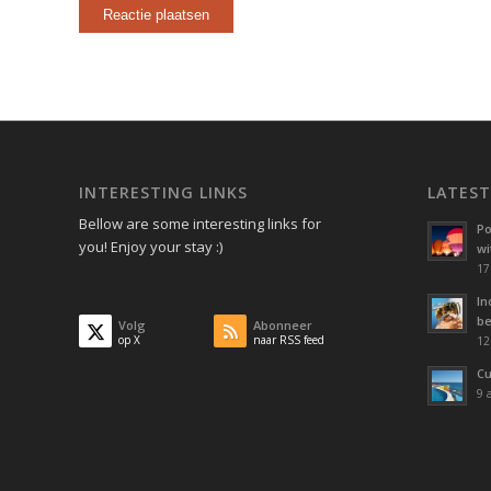
INTERESTING LINKS
LATES
Bellow are some interesting links for
Po
you! Enjoy your stay :)
wi
17
In
be
Volg
Abonneer
op X
naar RSS feed
12
Cu
9 