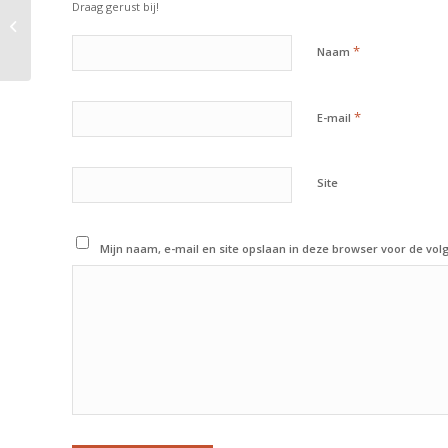
Draag gerust bij!
This is a post with post format of
type Link
*
Naam
*
E-mail
Site
Mijn naam, e-mail en site opslaan in deze browser voor de vol