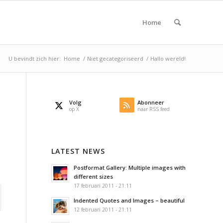
Home
U bevindt zich hier:
Home
/
Niet gecategoriseerd
/
Hallo wereld!
Volg
Abonneer
op X
naar RSS feed
LATEST NEWS
Postformat Gallery: Multiple images with
different sizes
17 februari 2011 - 21:11
Indented Quotes and Images – beautiful
12 februari 2011 - 21:11